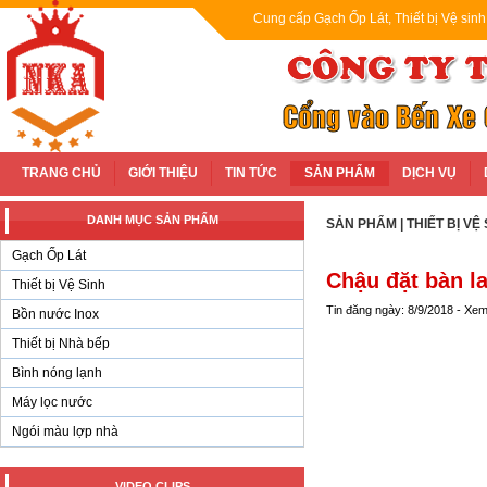
Cung cấp Gạch Ốp Lát, Thiết bị Vệ sin
TRANG CHỦ
GIỚI THIỆU
TIN TỨC
SẢN PHẨM
DỊCH VỤ
DANH MỤC SẢN PHẨM
SẢN PHẨM
|
THIẾT BỊ VỆ
Gạch Ốp Lát
Chậu đặt bàn 
Thiết bị Vệ Sinh
Tin đăng ngày: 8/9/2018 - Xe
Bồn nước Inox
Thiết bị Nhà bếp
Bình nóng lạnh
Máy lọc nước
Ngói màu lợp nhà
VIDEO CLIPS