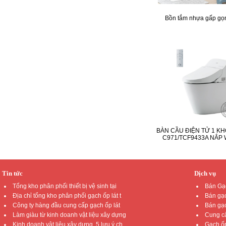
Bồn tắm nhựa gấp gọ
BÀN CẦU ĐIỆN TỬ 1 KH
C971/TCF9433A NẮP
Tin tức
Dịch vụ
Tổng kho phân phối thiết bị vệ sinh tại
Bán Gạc
Địa chỉ tổng kho phân phối gạch ốp lát t
Bán gạc
Công ty hàng đầu cung cấp gạch ốp lát
Bán gạc
Làm giàu từ kinh doanh vật liệu xây dựng
Cung cấ
Kinh doanh vật liệu xây dựng, 5 lưu ý ch
Gạch ốp