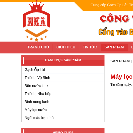
Cung cấp Gạch Ốp Lát, Th
TRANG CHỦ
GIỚI THIỆU
TIN TỨC
SẢN PHẨM
DANH MỤC SẢN PHẨM
SẢN PHẨM
|
Gạch Ốp Lát
Máy lọc
Thiết bị Vệ Sinh
Tin đăng ngày:
Bồn nước Inox
Thiết bị Nhà bếp
Bình nóng lạnh
Máy lọc nước
Ngói màu lợp nhà
VIDEO CLIPS