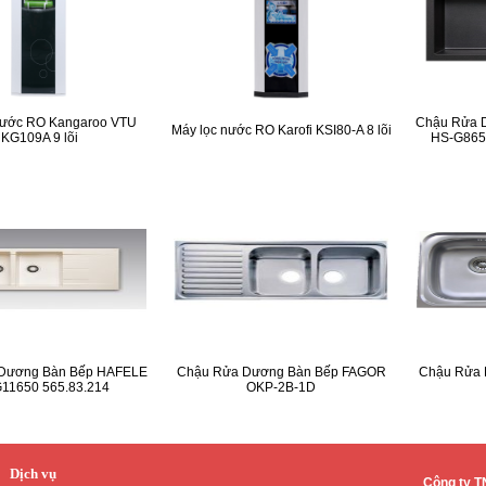
nước RO Kangaroo VTU
Chậu Rửa 
Máy lọc nước RO Karofi KSI80-A 8 lõi
KG109A 9 lõi
HS-G8650
Dương Bàn Bếp HAFELE
Chậu Rửa Dương Bàn Bếp FAGOR
Chậu Rửa 
11650 565.83.214
OKP-2B-1D
Dịch vụ
Công ty 