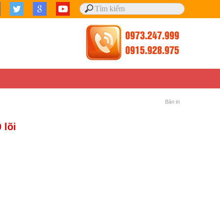
Bản in
 lõi