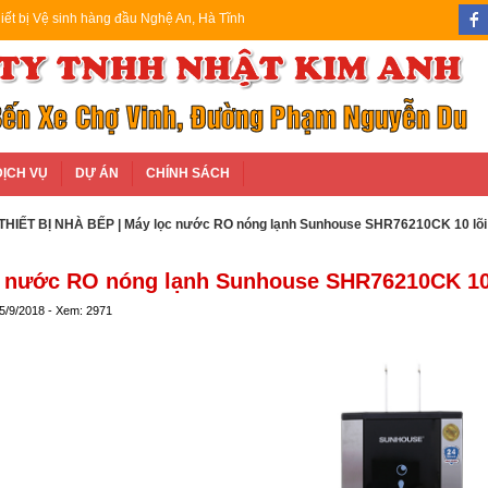
iết bị Vệ sinh hàng đầu Nghệ An, Hà Tĩnh
DỊCH VỤ
DỰ ÁN
CHÍNH SÁCH
THIẾT BỊ NHÀ BẾP
| Máy lọc nước RO nóng lạnh Sunhouse SHR76210CK 10 lõi
 nước RO nóng lạnh Sunhouse SHR76210CK 10
 5/9/2018 - Xem: 2971