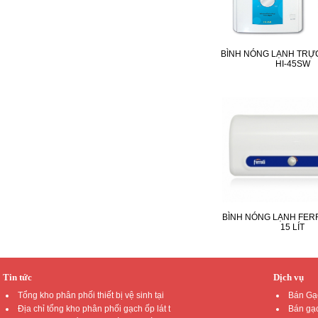
BÌNH NÓNG LẠNH TRỰC
HI-45SW
BÌNH NÓNG LẠNH FERR
15 LÍT
Tin tức
Dịch vụ
Tổng kho phân phối thiết bị vệ sinh tại
Bán Gạc
Địa chỉ tổng kho phân phối gạch ốp lát t
Bán gạc