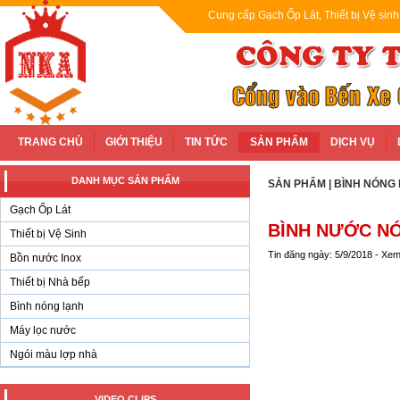
Cung cấp Gạch Ốp Lát, Thiết bị Vệ sin
TRANG CHỦ
GIỚI THIỆU
TIN TỨC
SẢN PHẨM
DỊCH VỤ
DANH MỤC SẢN PHẨM
SẢN PHẨM
|
BÌNH NÓNG
Gạch Ốp Lát
BÌNH NƯỚC NÓ
Thiết bị Vệ Sinh
Tin đăng ngày: 5/9/2018 - Xe
Bồn nước Inox
Thiết bị Nhà bếp
Bình nóng lạnh
Máy lọc nước
Ngói màu lợp nhà
VIDEO CLIPS