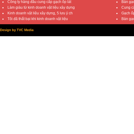
Công ty hàng đầu cung cấp gạch ốp lát
Bán gạc
Làm giàu từ kinh doanh vật liệu xây dựng
Cung cấ
Kinh doanh vật liệu xây dựng, 5 lưu ý ch
Gạch ốp
Tôi đã thất bại khi kinh doanh vật liệu
Bán gạc
Design by TVC Media