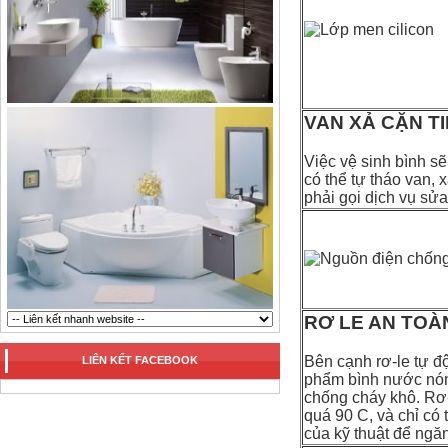
VAN XẢ CẶN TI
Việc vệ sinh bình s
có thể tự tháo van,
phải gọi dịch vụ sử
RƠ LE AN TOÀ
Bên cạnh rơ-le tự độ
LIÊN KẾT FACEBOOK
phẩm bình nước nóng
chống cháy khô. Rơ-l
quá 90 C, và chỉ có 
của kỹ thuật để ngăn