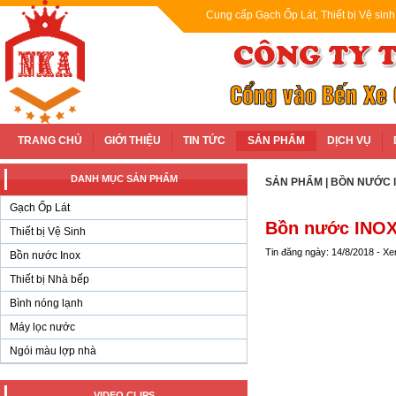
Cung cấp Gạch Ốp Lát, Thiết bị Vệ sin
TRANG CHỦ
GIỚI THIỆU
TIN TỨC
SẢN PHẨM
DỊCH VỤ
DANH MỤC SẢN PHẨM
SẢN PHẨM
|
BỒN NƯỚC 
Gạch Ốp Lát
Bồn nước INOX
Thiết bị Vệ Sinh
Tin đăng ngày: 14/8/2018 - X
Bồn nước Inox
Thiết bị Nhà bếp
Bình nóng lạnh
Máy lọc nước
Ngói màu lợp nhà
VIDEO CLIPS