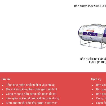
Bồn Nước Inox Sơn Hà 
Bồn nước inox tân 
1500L(ᶲ1180
Tin tức
Dịch vụ
Tổng kho phân phối thiết bị vệ sinh tại
Bán Gạc
Địa chỉ tổng kho phân phối gạch ốp lát t
Bán gạc
Công ty hàng đầu cung cấp gạch ốp lát
Bán gạc
Làm giàu từ kinh doanh vật liệu xây dựng
Cung cấ
Kinh doanh vật liệu xây dựng, 5 lưu ý ch
Gạch ốp