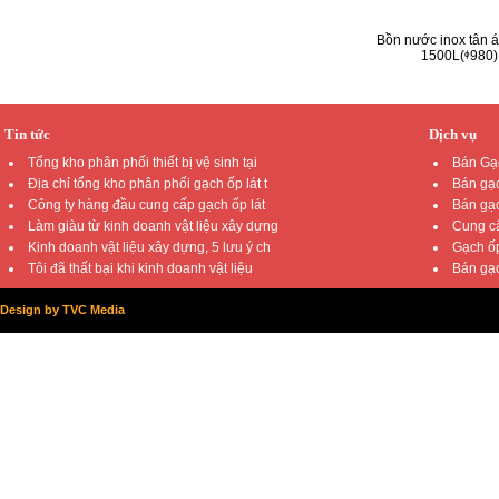
Bồn nước inox tân 
1500L(ᶲ980)
Tin tức
Dịch vụ
Tổng kho phân phối thiết bị vệ sinh tại
Bán Gạc
Địa chỉ tổng kho phân phối gạch ốp lát t
Bán gạc
Công ty hàng đầu cung cấp gạch ốp lát
Bán gạc
Làm giàu từ kinh doanh vật liệu xây dựng
Cung cấ
Kinh doanh vật liệu xây dựng, 5 lưu ý ch
Gạch ốp
Tôi đã thất bại khi kinh doanh vật liệu
Bán gạc
Design by TVC Media