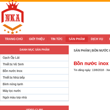
Cung cấp Gạch Ốp Lát, Thiết bị Vệ sin
TRANG CHỦ
GIỚI THIỆU
TIN TỨC
SẢN PHẨM
DỊCH VỤ
DANH MỤC SẢN PHẨM
SẢN PHẨM
|
BỒN NƯỚC 
Gạch Ốp Lát
Bồn nước inox 
Thiết bị Vệ Sinh
Tin đăng ngày: 13/8/2018 - X
Bồn nước Inox
Thiết bị Nhà bếp
Bình nóng lạnh
Máy lọc nước
Ngói màu lợp nhà
VIDEO CLIPS