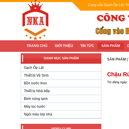
Cung cấp Gạch Ốp Lát, Th
TRANG CHỦ
GIỚI THIỆU
TIN TỨC
SẢN PHẨM
DANH MỤC SẢN PHẨM
SẢN PHẨM
|
Gạch Ốp Lát
Chậu R
Thiết bị Vệ Sinh
Tin đăng ngày:
Bồn nước Inox
Thiết bị Nhà bếp
Bình nóng lạnh
Máy lọc nước
Ngói màu lợp nhà
VIDEO CLIPS