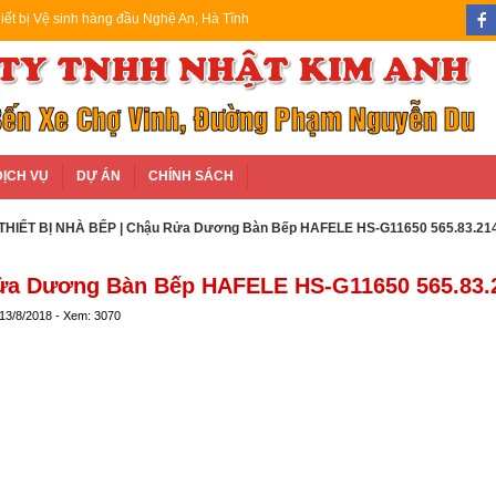
iết bị Vệ sinh hàng đầu Nghệ An, Hà Tĩnh
DỊCH VỤ
DỰ ÁN
CHÍNH SÁCH
THIẾT BỊ NHÀ BẾP
| Chậu Rửa Dương Bàn Bếp HAFELE HS-G11650 565.83.21
ửa Dương Bàn Bếp HAFELE HS-G11650 565.83.
 13/8/2018 - Xem: 3070