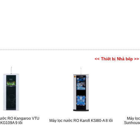
<< Thiết bị Nhà bếp >>
nước RO Kangaroo VTU
Máy lọ
Máy lọc nước RO Karofi KSI80-A 8 lõi
KG109A 9 lõi
Sunhous