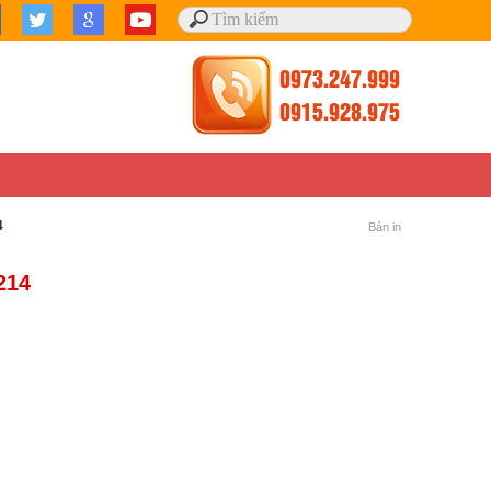
4
Bản in
214