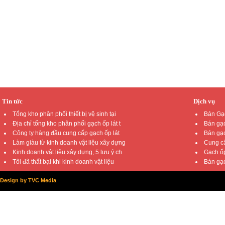
Tin tức
Dịch vụ
Tổng kho phân phối thiết bị vệ sinh tại
Bán Gạc
Địa chỉ tổng kho phân phối gạch ốp lát t
Bán gạc
Công ty hàng đầu cung cấp gạch ốp lát
Bán gạc
Làm giàu từ kinh doanh vật liệu xây dựng
Cung cấ
Kinh doanh vật liệu xây dựng, 5 lưu ý ch
Gạch ốp
Tôi đã thất bại khi kinh doanh vật liệu
Bán gạc
Design by TVC Media