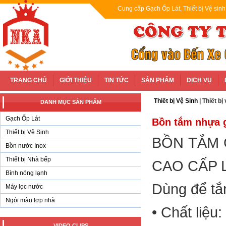
Cung cấp Gạch Ốp Lát, Thiết bị Vệ sin
TRANG CHỦ
GIỚI THIỆU
TIN TỨC
SẢN PHẨM
DỊCH VỤ
Thiết bị Vệ Sinh
|
Thiết bị
DANH MỤC SẢN PHẨM
Gạch Ốp Lát
Bồn tắm nhựa 
Thiết bị Vệ Sinh
BỒN TẮM 
Bồn nước Inox
Thiết bị Nhà bếp
CAO CẤP L
Bình nóng lạnh
Dùng để tắm
Máy lọc nước
Ngói màu lợp nhà
• Chất liệu
VIDEO CLIPS