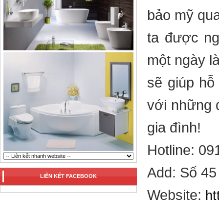
bảo mỹ qua
ta được ng
một ngày l
sẽ giúp hỗ
với những đ
gia đình!
Hotline: 0
Add: Số 45
LIÊN KẾT FACEBOOK
Website:
ht