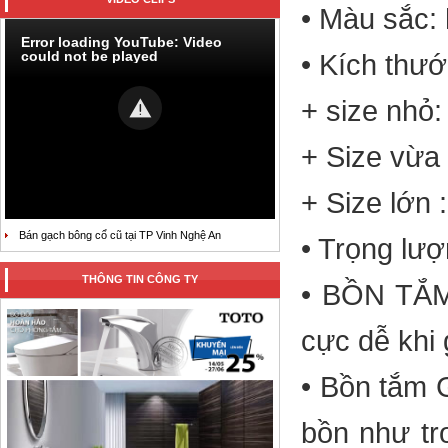
• Màu sắc: 
Error loading YouTube: Video
could not be played
• Kích thư
+ size nhỏ
+ Size vừa
+ Size lớn
Bán gạch bông cổ cũ tại TP Vinh Nghệ An
• Trọng lượ
THÔNG TIN CÔNG TY
• BỒN TẮM
cực dễ khi
• Bồn tắm 
bồn như tr